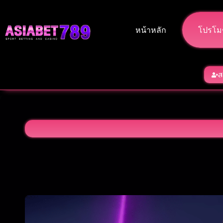
Skip
to
content
หน้าหลัก
โปรโมช
ส