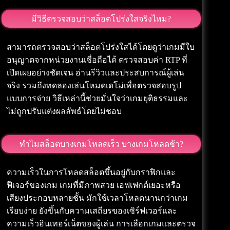
มีวิธีตรวจสอบว่าสล็อตโปร่งใสจริงไหม?
สามารถตรวจสอบว่าสล็อตโปร่งใสได้โดยดูว่าเกมมีใบ
อนุญาตจากหน่วยงานเชื่อถือได้ ตรวจสอบค่า RTP ที่
เปิดเผยอย่างชัดเจน อ่านรีวิวและประสบการณ์ผู้เล่น
จริง รวมถึงทดลองเล่นโหมดเดโม่เพื่อตรวจสอบรูป
แบบการจ่าย วิธีเหล่านี้ช่วยมั่นใจว่าเกมยุติธรรมและ
ไม่ถูกปรับแต่งผลลัพธ์โดยไม่ชอบ
ทำไมสล็อตบางเกมโหลดเร็ว บางเกมโหลดช้า?
ความเร็วในการโหลดสล็อตขึ้นอยู่กับกราฟิกและ
ฟีเจอร์ของเกม เกมที่มีภาพสวย เอฟเฟกต์เยอะหรือ
เสียงประกอบหลายชั้น มักใช้เวลาโหลดนานกว่าเกม
เรียบง่าย ยังขึ้นกับความเสถียรของเซิร์ฟเวอร์และ
ความเร็วอินเทอร์เน็ตของผู้เล่น การเลือกเกมและตรวจ