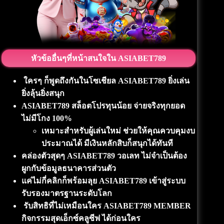
หัวข้ออื่นๆที่หน้าสนใจใน ASIABET789
ใครๆ ก็พูดถึงกันในโซเชียล ASIABET789 ยิ่งเล่น
ยิ่งลุ้นยิ่งสนุก
ASIABET789 สล็อตโปรทุนน้อย จ่ายจริงทุกยอด
ไม่มีโกง 100%
เหมาะสำหรับผู้เล่นใหม่ ช่วยให้คุณควบคุมงบ
ประมาณได้ มีเงินหลักสิบก็สนุกได้ทันที
คล่องตัวสุดๆ ASIABET789 วอเลท ไม่จำเป็นต้อง
ผูกกับข้อมูลธนาคารส่วนตัว
แค่ไม่กี่คลิกก็พร้อมลุย ASIABET789 เข้าสู่ระบบ
รับรองมาตรฐานระดับโลก
รับสิทธิที่ไม่เหมือนใคร ASIABET789 MEMBER
กิจกรรมสุดเอ็กซ์คลูซีฟ ได้ก่อนใคร