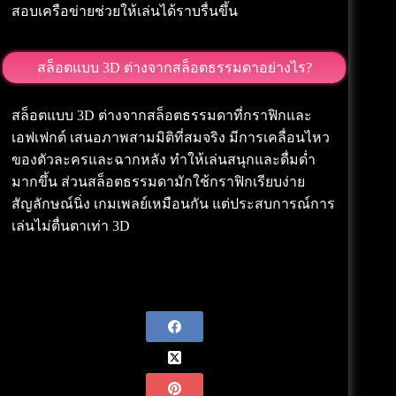
สอบเครือข่ายช่วยให้เล่นได้ราบรื่นขึ้น
สล็อตแบบ 3D ต่างจากสล็อตธรรมดาอย่างไร?
สล็อตแบบ 3D ต่างจากสล็อตธรรมดาที่กราฟิกและ
เอฟเฟกต์ เสนอภาพสามมิติที่สมจริง มีการเคลื่อนไหว
ของตัวละครและฉากหลัง ทำให้เล่นสนุกและดื่มด่ำ
มากขึ้น ส่วนสล็อตธรรมดามักใช้กราฟิกเรียบง่าย
สัญลักษณ์นิ่ง เกมเพลย์เหมือนกัน แต่ประสบการณ์การ
เล่นไม่ตื่นตาเท่า 3D