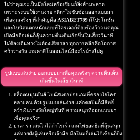
ไม่ว่าคุณจะเป็นมือใหม่หรือเซียนก็ยิ่งห้ามพลาด
เพราะระบบใช้งานง่าย กติกาไม่ซับซ้อนออกแบบมา
เพื่อคุณจริงๆ ที่สำคัญคือ
ASIABET789
มีโปรโมชั่น
และโบนัสแตกหนักแบบที่ใครเจอก็ต้องร้องว้าว แค่คุณ
เปิดมือถือเล่นก็ลุ้นความตื่นเต้นเกิดขึ้นในเสี้ยววินาที
ไม่ต้องเดินทางไม่ต้องเสียเวลา ทุกการคลิกคือโอกาส
คว้ารางวัล เกมคาสิโนออนไลน์มีอะไรบ้างไปดู
รูปแบบเล่นง่าย ออกแบบมาเพื่อคุณจริงๆ ความตื่นเต้น
เกิดขึ้นในเสี้ยววินาที
สล็อตหมุนมันส์ โบนัสแตกบ่อยเกมที่ครองใจใคร
หลายคน ด้วยรูปแบบเล่นง่าย แค่กดสปินก็มีสิทธิ์
คว้าเงินรางวัลใหญ่ทันที ความสนุกที่ออกแบบมา
เพื่อคุณจริงๆ
บาคาร่า เล่นไวได้กำไรเร็ว เกมไพ่ยอดฮิตที่ลุ้นสนุก
แค่ทายฝั่งผู้เล่นหรือเจ้ามือ มือใหม่ก็เล่นได้เซียนก็ยิ่ง