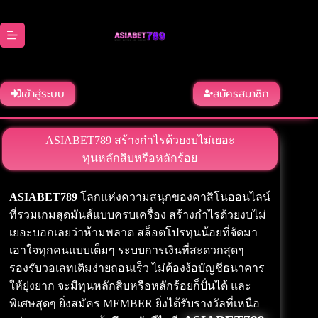
Skip
to
content
เข้าสู่ระบบ
สมัครสมาชิก
ASIABET789 สร้างกำไรด้วยงบไม่เยอะ
ทุนหลักสิบหรือหลักร้อย
ASIABET789
โลกแห่งความสนุกของคาสิโนออนไลน์
ที่รวมเกมสุดมันส์แบบครบเครื่อง สร้างกำไรด้วยงบไม่
เยอะบอกเลยว่าห้ามพลาด สล็อตโปรทุนน้อยที่จัดมา
เอาใจทุกคนแบบเต็มๆ ระบบการเงินที่สะดวกสุดๆ
รองรับวอเลทเติมง่ายถอนเร็ว ไม่ต้องง้อบัญชีธนาคาร
ให้ยุ่งยาก จะมีทุนหลักสิบหรือหลักร้อยก็ปั่นได้ และ
พิเศษสุดๆ ยิ่งสมัคร MEMBER ยิ่งได้รับรางวัลที่เหนือ