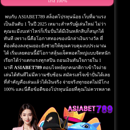
โกง 100%
พบกับ ASIABET789 สล็อตโปรทุนน้อย เว็บที่มาแรง
เป็นอันดับ 1 ในปี 2025 เหมาะสำหรับผู้เล่นใหม่ ไม่ว่า
คุณจะมีงบเท่าไหร่ก็เริ่มปั่นได้มีเงินหลักสิบก็สนุกได้
ทันที เพราะนี่คือโอกาสทองของนักล่าเงินรางวัล ที่
ต้องต้องลงทุนเยอะยังช่วยให้คุณควบคุมงบประมาณ
ได้ เริ่มเลยตอนนี้มีโอกาสลุ้นแจ็คพอตใหญ่แบบจัดหนัก
เรียกได้ว่าแตกแรงทุกสปิน ถอนเงินทันใจภายใน 1
นาที
ASIABET789
ตอบโจทย์ทุกคนกติกาเข้าใจง่าย
เล่นได้ทันทีไม่มีความซับซ้อน สมัครเสร็จเข้าปั่นได้เลย
ที่สำคัญคือเล่นแล้วได้เงินจริง จ่ายจริงทุกยอดไม่มีโกง
100% และนี่คือข้อดีของโปรทุนน้อยที่คุณไม่ควรพลาด